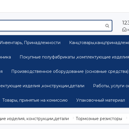
12
i
 Инвентарь, Принадлежности
Канцтовары,канцпринадлежн
хника
Покупные полуфабрикаты ,комплектующие изделия,
ия
Производственное оборудование (основные средства)
ектующие изделия ,конструкции,детали
Работы, услуги 
Товары, принятые на комиссию
Упаковочный материал
ие изделия, конструкции,детали
Тормозные резисторы